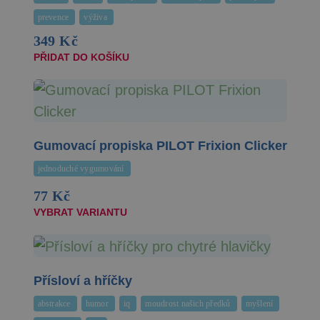
prevence
výživa
349 Kč
PŘIDAT DO KOŠÍKU
Gumovací propiska PILOT Frixion Clicker
jednoduché vygumování
77 Kč
VYBRAT VARIANTU
Přísloví a hříčky
abstrakce
humor
iq
moudrost našich předků
myšlení