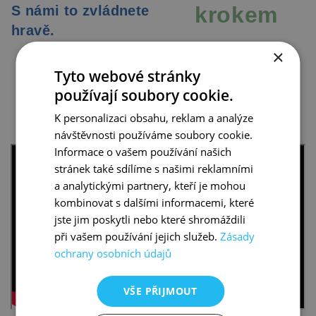
krokem
S námi to zvládnete
hravě.
×
Video s výsledky
Tyto webové stránky
používají soubory cookie.
sexuálního průzkumu
K personalizaci obsahu, reklam a analýze
návštěvnosti používáme soubory cookie.
Informace o vašem používání našich
stránek také sdílíme s našimi reklamními
a analytickými partnery, kteří je mohou
kombinovat s dalšími informacemi, které
jste jim poskytli nebo které shromáždili
při vašem používání jejich služeb.
Zásady
ochrany osobních údajů
VŠE PŘIJMOUT