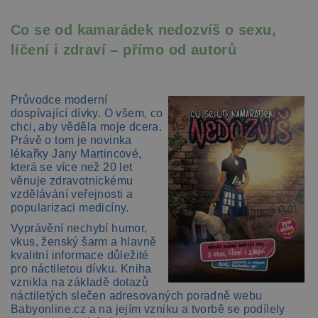
Co se od kamarádek nedozvíš o sexu,
líčení i zdraví – přímo od autorů
Průvodce moderní
dospívající dívky. O všem, co
chci, aby věděla moje dcera.
Právě o tom je novinka
lékařky Jany Martincové,
která se více než 20 let
věnuje zdravotnickému
vzdělávání veřejnosti a
popularizaci medicíny.
Vyprávění nechybí humor,
vkus, ženský šarm a hlavně
kvalitní informace důležité
pro náctiletou dívku. Kniha
vznikla na základě dotazů
náctiletých slečen adresovaných poradně webu
Babyonline.cz a na jejím vzniku a tvorbě se podílely