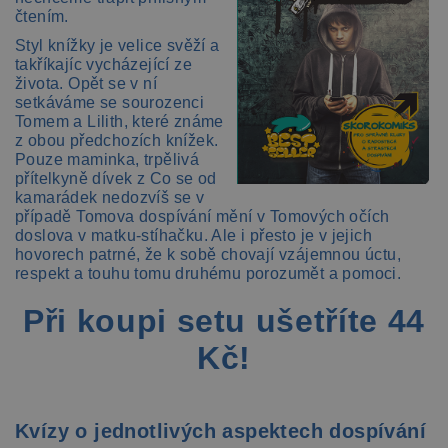
čtením.
Styl knížky je velice svěží a
takříkajíc vycházející ze
života. Opět se v ní
setkáváme se sourozenci
Tomem a Lilith, které známe
z obou předchozích knížek.
Pouze maminka, trpělivá
přítelkyně dívek z Co se od
kamarádek nedozvíš se v
případě Tomova dospívání mění v Tomových očích
doslova v matku-stíhačku. Ale i přesto je v jejich
hovorech patrné, že k sobě chovají vzájemnou úctu,
respekt a touhu tomu druhému porozumět a pomoci.
Při koupi setu ušetříte 44
Kč!
​​​​​​​​​​​​Kvízy o jednotlivých aspektech dospívání