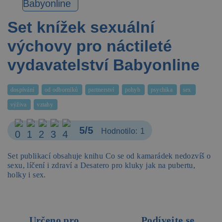
Set knížek sexuální
výchovy pro náctileté
vydavatelství Babyonline
dospívání
od odborníků
partnerství
pohyb
psychika
sex
výživa
vztahy
5/5
Hodnotilo:
1
Set publikací obsahuje knihu Co se od kamarádek nedozvíš o
sexu, líčení i zdraví a Desatero pro kluky jak na pubertu,
holky i sex.
Určeno pro
Podívejte se