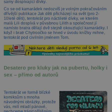
samy dospívající dívky.
Co se od kamarádek nedozvíš je volným pokračováním
dřívější publikace Jak děti přicházejí na svět (pro 2-
10leté děti), tentokrát pro náctileté dívky, ve kterém
malá Lili dospívá v půvabnou Lilith a společnost jí
namísto bratra dělají dvě stejně okouzlující kamarádky. I
když i bratr Chytroočko se hned v úvodu knížky mihne,
tentokrát pod civilním jménem Tom.
Desatero pro kluky jak na pubertu, holky i
sex – přímo od autorů
Tentokrát ve formě blízké
komiksům s mnoha
návodnými obrázky, protože
vás, milí mladí pánové,
nechceme trápit přílišným