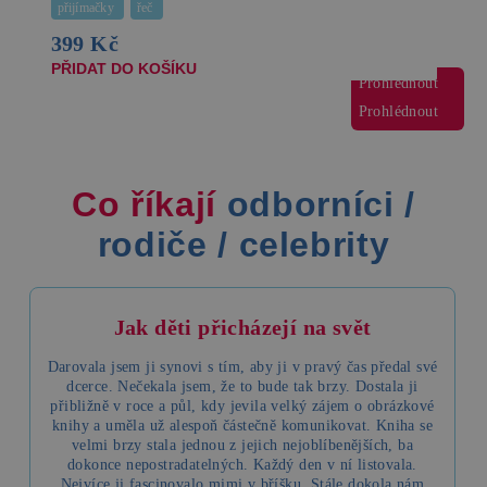
přijímačky
řeč
399 Kč
PŘIDAT DO KOŠÍKU
Prohlédnout
Prohlédnout
Prohlédnout
Co říkají
odborníci
/
rodiče
/
celebrity
Jak děti přicházejí na svět
Darovala jsem ji synovi s tím, aby ji v pravý čas předal své
dcerce. Nečekala jsem, že to bude tak brzy. Dostala ji
přibližně v roce a půl, kdy jevila velký zájem o obrázkové
knihy a uměla už alespoň částečně komunikovat. Kniha se
velmi brzy stala jednou z jejich nejoblíbenějších, ba
dokonce nepostradatelných. Každý den v ní listovala.
Nejvíce ji fascinovalo mimi v bříšku. Stále dokola nám