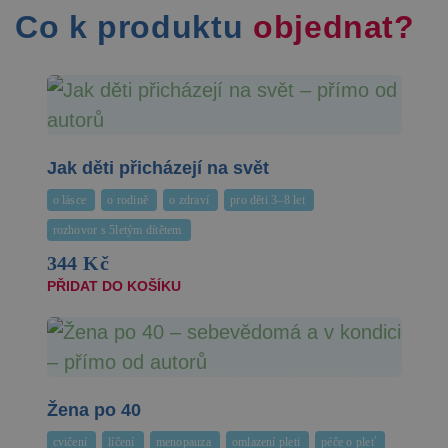
Co k produktu
objednat?
Jak děti přicházejí na svět
o lásce
o rodině
o zdraví
pro děti 3–8 let
rozhovor s 5letým dítětem
344 Kč
PŘIDAT DO KOŠÍKU
Žena po 40
cvičení
líčení
menopauza
omlazení pleti
péče o pleť