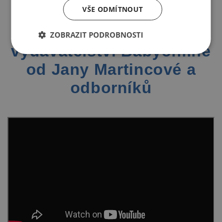
VŠE ODMÍTNOUT
Sexuální výchova pro
nejmenší i náctileté
ZOBRAZIT PODROBNOSTI
vydavatelství Babyonline
od Jany Martincové a
odborníků