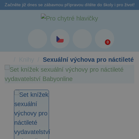
Začněte již dnes se zábavnou přípravou dítěte do školy i pro život!
0
Knihy
Sexuální výchova pro náctileté