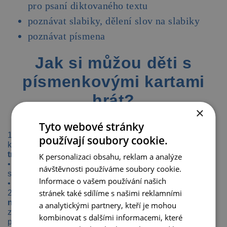
pro psaní diktovaného textu
poznávat slabiky, dělení slov na slabiky
poznávat písmena
Jak si můžou děti s
písmenkovými kartami
hrát?
×
Tyto webové stránky
1. Maminka nebo tatínek vám mohou vybrat skupinu
používají soubory cookie.
karet a vy, milé děti, z nich
vytvořte dvojice nebo
trojice, které mají něco společného:
K personalizaci obsahu, reklam a analýze
• stejné první / poslední písmeno, určité písmeno ve
návštěvnosti používáme soubory cookie.
slově
Informace o vašem používání našich
• stejný počet slabik
stránek také sdílíme s našimi reklamními
2.
Vytvořte skupiny obrázků, které k sobě patří,
např.:
pohádkové postavy, hudební nástroje, ovoce,
a analytickými partnery, kteří je mohou
zelenina, zdravá a nezdravá jídla, potřeby do školy,
kombinovat s dalšími informacemi, které
pracovní nástroje, obrázky spojené se zimou, obrázky