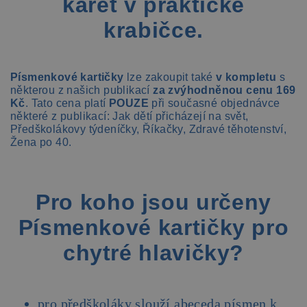
karet v praktické
krabičce.
Písmenkové kartičky
lze zakoupit také
v kompletu
s
některou z našich publikací
za zvýhodněnou cenu 169
Kč
. Tato cena platí
POUZE
při současné objednávce
některé z publikací: Jak dětí přicházejí na svět,
Předškolákovy týdeníčky, Říkačky, Zdravé těhotenství,
Žena po 40.
Pro koho jsou určeny
Písmenkové kartičky pro
chytré hlavičky?
pro předškoláky slouží abeceda písmen k