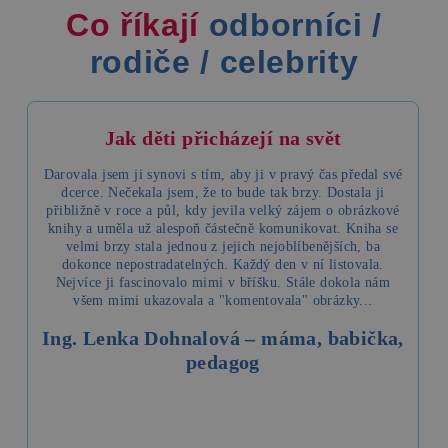
Co říkají
odborníci
/
rodiče
/
celebrity
Jak děti přicházejí na svět
Darovala jsem ji synovi s tím, aby ji v pravý čas předal své
dcerce. Nečekala jsem, že to bude tak brzy. Dostala ji
přibližně v roce a půl, kdy jevila velký zájem o obrázkové
knihy a uměla už alespoň částečně komunikovat. Kniha se
velmi brzy stala jednou z jejich nejoblíbenějších, ba
dokonce nepostradatelných. Každý den v ní listovala.
Nejvíce ji fascinovalo mimi v bříšku. Stále dokola nám
všem mimi ukazovala a "komentovala" obrázky...
Ing. Lenka Dohnalová – máma, babička,
pedagog