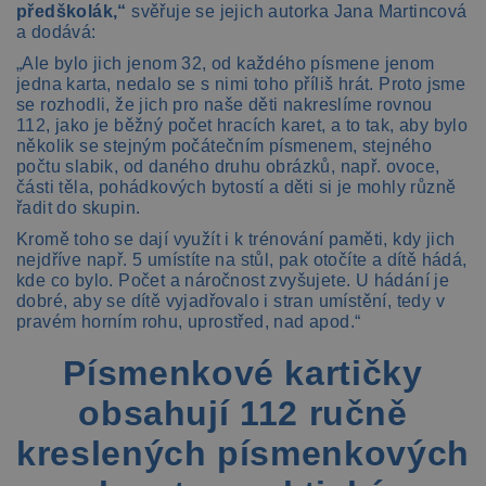
předškolák,“
svěřuje se jejich autorka Jana Martincová
a dodává:
„Ale bylo jich jenom 32, od každého písmene jenom
jedna karta, nedalo se s nimi toho příliš hrát. Proto jsme
se rozhodli, že jich pro naše děti nakreslíme rovnou
112, jako je běžný počet hracích karet, a to tak, aby bylo
několik se stejným počátečním písmenem, stejného
počtu slabik, od daného druhu obrázků, např. ovoce,
části těla, pohádkových bytostí a děti si je mohly různě
řadit do skupin.
Kromě toho se dají využít i k trénování paměti, kdy jich
nejdříve např. 5 umístíte na stůl, pak otočíte a dítě hádá,
kde co bylo. Počet a náročnost zvyšujete. U hádání je
dobré, aby se dítě vyjadřovalo i stran umístění, tedy v
pravém horním rohu, uprostřed, nad apod.“
Písmenkové kartičky
obsahují 112 ručně
kreslených písmenkových