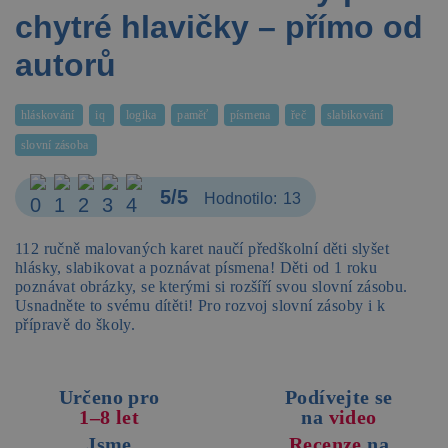
chytré hlavičky – přímo od
autorů
hláskování
iq
logika
paměť
písmena
řeč
slabikování
slovní zásoba
5/5
Hodnotilo:
13
112 ručně malovaných karet naučí předškolní děti slyšet
hlásky, slabikovat a poznávat písmena! Děti od 1 roku
poznávat obrázky, se kterými si rozšíří svou slovní zásobu.
Usnadněte to svému dítěti! Pro rozvoj slovní zásoby i k
přípravě do školy.
Určeno pro
Podívejte se
1–8 let
na
video
Jsme
Recenze
na