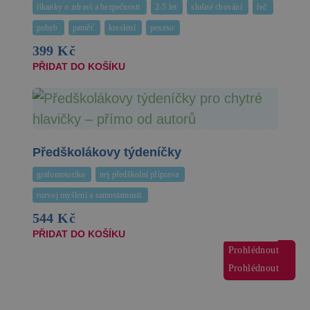
říkanky o zdraví a bezpečnosti
2-5 let
slušné chování
řeč
pohyb
paměť
kreslení
pexeso
399 Kč
PŘIDAT DO KOŠÍKU
Předškolákovy týdeníčky
grafomotorika
nej předškolní příprava
rozvoj myšlení a samostatnosti
544 Kč
PŘIDAT DO KOŠÍKU
Prohlédnout
Prohlédnout
Prohlédnout