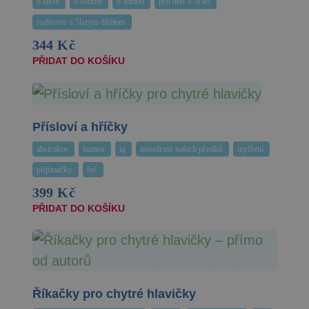
o lásce
o rodině
o zdraví
pro děti 3–8 let
rozhovor s 5letým dítětem
344 Kč
PŘIDAT DO KOŠÍKU
Přísloví a hříčky
abstrakce
humor
iq
moudrost našich předků
myšlení
přijímačky
řeč
399 Kč
PŘIDAT DO KOŠÍKU
Říkačky pro chytré hlavičky