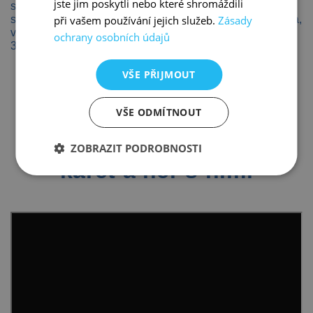
jste jim poskytli nebo které shromáždili
spojené s vodou, hry, zvířata, ptáci, rostliny, věci
související se sluchem nebo zrakem, části lidského těla,
při vašem používání jejich služeb.
Zásady
věci, které najdeme doma, u lékaře, v přírodě apod.
ochrany osobních údajů
3.
Zkuste z písmen vytvořit slova.
VŠE PŘIJMOUT
Písmenkové kartičky pro
VŠE ODMÍTNOUT
chytré hlavičky
představení abecedních
ZOBRAZIT PODROBNOSTI
karet a her s nimi