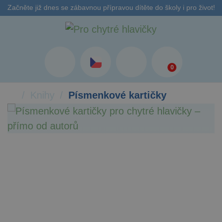
Začněte již dnes se zábavnou přípravou dítěte do školy i pro život!
0
Knihy
Písmenkové kartičky