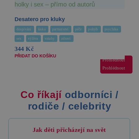
Desatero pro kluky
dospívání
láska
partnerství
péče
pohyb
psychika
sex
výživa
vztahy
zdraví
344 Kč
PŘIDAT DO KOŠÍKU
Prohlédnout
Prohlédnout
Prohlédnout
Co říkají
odborníci
/
rodiče
/
celebrity
Jak děti přicházejí na svět