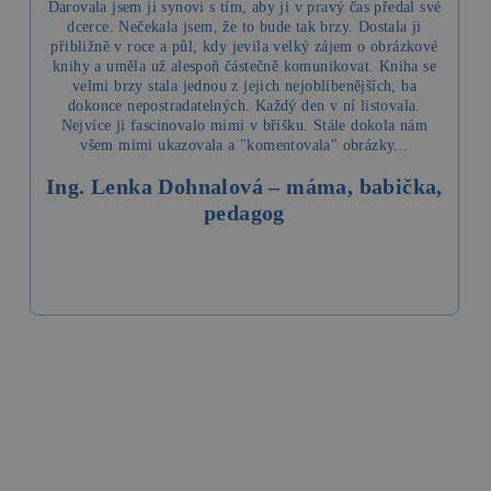
Darovala jsem ji synovi s tím, aby ji v pravý čas předal své
dcerce. Nečekala jsem, že to bude tak brzy. Dostala ji
přibližně v roce a půl, kdy jevila velký zájem o obrázkové
knihy a uměla už alespoň částečně komunikovat. Kniha se
velmi brzy stala jednou z jejich nejoblíbenějších, ba
dokonce nepostradatelných. Každý den v ní listovala.
Nejvíce ji fascinovalo mimi v bříšku. Stále dokola nám
všem mimi ukazovala a "komentovala" obrázky...
Ing. Lenka Dohnalová – máma, babička,
pedagog