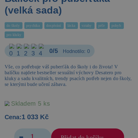
(velká sada)
do školy
psychika
dospívání
láska
vztahy
péče
pohyb
pro kluky
0/5
Hodnotilo:
0
Vše, co potřebuje váš puberťák do školy i do života! V
balíčku najdete bestseller sexuální výchovy Desatero pro
kluky a sadu kvalitních, trendy psacích potřeb nejen do školy,
se kterými bude učení zábava.
Skladem 5 ks
1 033 Kč
Cena:
Přidat do košíku