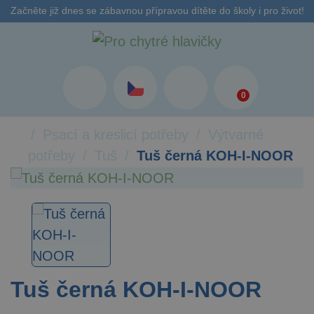
Začněte již dnes se zábavnou přípravou dítěte do školy i pro život!
0
Psací a kreslicí potřeby
Výtvarné
potřeby
Tuš
Tuš černá KOH-I-NOOR
Tuš černá KOH-I-NOOR