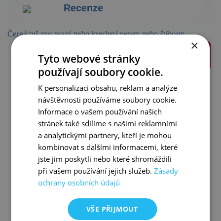
Recenze
Černá tuš pro psaní nebo kreslení perem nebo štětcem.
×
Prohlédnout
Tyto webové stránky
Prohlédnout
Prohlédnout
používají soubory cookie.
K personalizaci obsahu, reklam a analýze
návštěvnosti používáme soubory cookie.
Co říkají
odborníci
/
Informace o vašem používání našich
rodiče
/
celebrity
stránek také sdílíme s našimi reklamními
a analytickými partnery, kteří je mohou
kombinovat s dalšími informacemi, které
jste jim poskytli nebo které shromáždili
Jak děti přicházejí na svět
při vašem používání jejich služeb.
Zásady
Darovala jsem ji synovi s tím, aby ji v pravý čas předal své
ochrany osobních údajů
dcerce. Nečekala jsem, že to bude tak brzy. Dostala ji
přibližně v roce a půl, kdy jevila velký zájem o obrázkové
knihy a uměla už alespoň částečně komunikovat. Kniha se
VŠE PŘIJMOUT
velmi brzy stala jednou z jejich nejoblíbenějších, ba